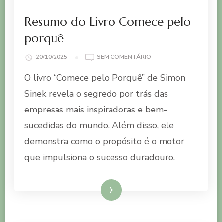
Resumo do Livro Comece pelo
porquê
EM
20/10/2025
SEM COMENTÁRIO
RESUMO
O livro “Comece pelo Porquê” de Simon
DO
LIVRO
Sinek revela o segredo por trás das
COMECE
empresas mais inspiradoras e bem-
PELO
PORQUÊ
sucedidas do mundo. Além disso, ele
demonstra como o propósito é o motor
que impulsiona o sucesso duradouro.
Ler mais