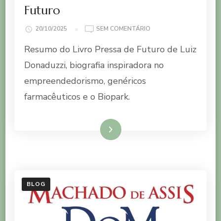
Futuro
EM
20/10/2025
SEM COMENTÁRIO
RESUMO
Resumo do Livro Pressa de Futuro de Luiz
DO
LIVRO
Donaduzzi, biografia inspiradora no
PRESSA
empreendedorismo, genéricos
DE
FUTURO
farmacêuticos e o Biopark.
Ler mais
BLOG