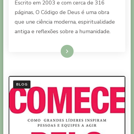
Escrito em 2003 e com cerca de 316
DO
LIVRO
páginas, O Código de Deus é uma obra
O
que une ciência moderna, espiritualidade
CÓDIGO
DE
antiga e reflexões sobre a humanidade.
DEUS
–
O
Ler mais
SEGREDO
BLOG