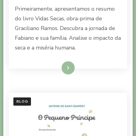
RESUMO
Primeiramente, apresentamos o resumo
DO
LIVRO
do livro Vidas Secas, obra-prima de
VIDAS
Graciliano Ramos. Descubra a jornada de
SECAS
Fabiano e sua família. Analise o impacto da
seca e a miséria humana.
Ler mais
BLOG