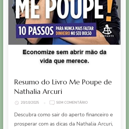
Resumo do Livro Me Poupe de
Nathalia Arcuri
EM
20/10/2025
SEM COMENTÁRIO
RESUMO
Descubra como sair do aperto financeiro e
DO
LIVRO
prosperar com as dicas da Nathalia Arcuri,
ME