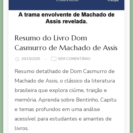
Resumo do Livro Dom
Casmurro de Machado de Assis
EM
20/10/2025
SEM COMENTÁRIO
RESUMO
Resumo detalhado de Dom Casmurro de
DO
LIVRO
Machado de Assis, o clássico da literatura
DOM
brasileira que explora ciúme, traição e
CASMURRO
DE
memória. Aprenda sobre Bentinho, Capitu
MACHADO
e temas profundos em uma análise
DE
ASSIS
acessível para estudantes e amantes de
livros.