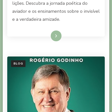
lições. Descubra a jornada poética do
PEQUENO
PRÍNCIPE
aviador e os ensinamentos sobre o invisível
e a verdadeira amizade.
Ler mais
BLOG