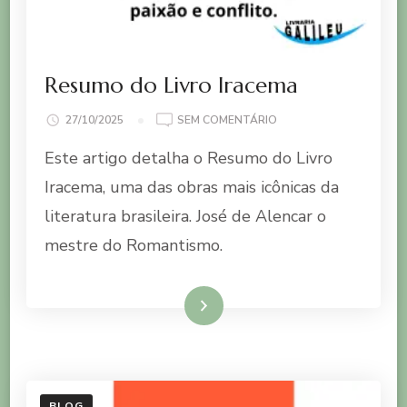
Resumo do Livro Iracema
EM
27/10/2025
SEM COMENTÁRIO
RESUMO
Este artigo detalha o Resumo do Livro
DO
LIVRO
Iracema, uma das obras mais icônicas da
IRACEMA
literatura brasileira. José de Alencar o
mestre do Romantismo.
Ler mais
BLOG