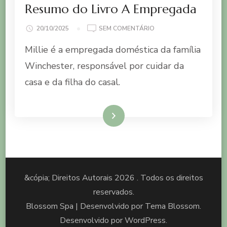
Resumo do Livro A Empregada
EM
20/10/2025
SEM COMENTÁRIO
RESUMO
Millie é a empregada doméstica da família
DO
LIVRO
Winchester, responsável por cuidar da
A
casa e da filha do casal.
EMPREGADA
Ler mais
&cópia; Direitos Autorais 2026
. Todos os direitos
reservados.
Blossom Spa | Desenvolvido por
Tema Blossom
.
Desenvolvido por
WordPress
.