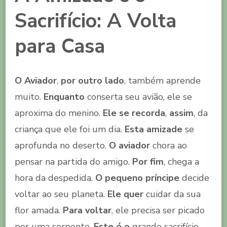
Sacrifício: A Volta
para Casa
O Aviador
,
por outro lado
, também aprende
muito.
Enquanto
conserta seu avião, ele se
aproxima do menino.
Ele se recorda
,
assim
, da
criança que ele foi um dia.
Esta amizade
se
aprofunda no deserto.
O aviador
chora ao
pensar na partida do amigo.
Por fim
, chega a
hora da despedida.
O pequeno príncipe
decide
voltar ao seu planeta.
Ele quer
cuidar da sua
flor amada.
Para voltar
, ele precisa ser picado
por uma serpente.
Este é o
grande sacrifício