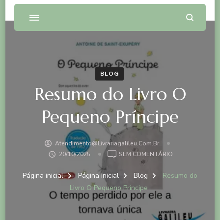
BLOG
Resumo do Livro O
Pequeno Príncipe
Atendimento@livrariagalileu.com.br
EM
20/10/2025
SEM COMENTÁRIO
RESUMO
DO
Página inicial
Página inicial
Blog
Resumo do
LIVRO
Livro O Pequeno Príncipe
O
PEQUENO
PRÍNCIPE