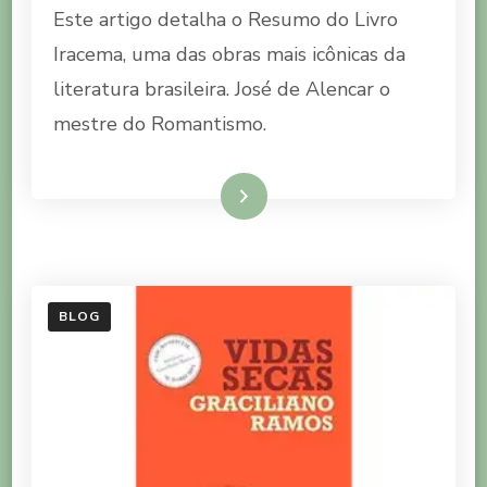
Este artigo detalha o Resumo do Livro
DO
LIVRO
Iracema, uma das obras mais icônicas da
IRACEMA
literatura brasileira. José de Alencar o
mestre do Romantismo.
Ler mais
BLOG