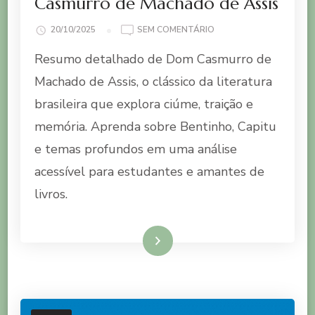
Casmurro de Machado de Assis
EM
20/10/2025
SEM COMENTÁRIO
RESUMO
Resumo detalhado de Dom Casmurro de
DO
LIVRO
Machado de Assis, o clássico da literatura
DOM
brasileira que explora ciúme, traição e
CASMURRO
DE
memória. Aprenda sobre Bentinho, Capitu
MACHADO
e temas profundos em uma análise
DE
ASSIS
acessível para estudantes e amantes de
livros.
Ler mais