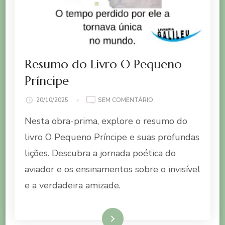
Resumo do Livro O Pequeno
Príncipe
EM
20/10/2025
SEM COMENTÁRIO
RESUMO
Nesta obra-prima, explore o resumo do
DO
LIVRO
livro O Pequeno Príncipe e suas profundas
O
lições. Descubra a jornada poética do
PEQUENO
PRÍNCIPE
aviador e os ensinamentos sobre o invisível
e a verdadeira amizade.
Ler mais