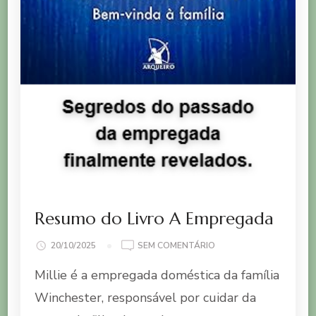
Resumo do Livro A Empregada
EM
20/10/2025
SEM COMENTÁRIO
RESUMO
Millie é a empregada doméstica da família
DO
LIVRO
Winchester, responsável por cuidar da
A