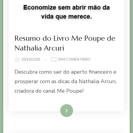
Resumo do Livro Me Poupe de
Nathalia Arcuri
EM
20/10/2025
SEM COMENTÁRIO
RESUMO
Descubra como sair do aperto financeiro e
DO
LIVRO
prosperar com as dicas da Nathalia Arcuri,
ME
criadora do canal Me Poupe!
POUPE
DE
NATHALIA
ARCURI
Ler mais