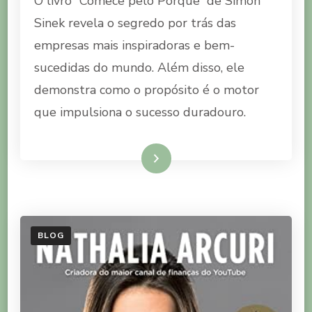
O livro “Comece pelo Porquê” de Simon
DO
LIVRO
Sinek revela o segredo por trás das
COMECE
empresas mais inspiradoras e bem-
PELO
PORQUÊ
sucedidas do mundo. Além disso, ele
demonstra como o propósito é o motor
que impulsiona o sucesso duradouro.
Ler mais
BLOG