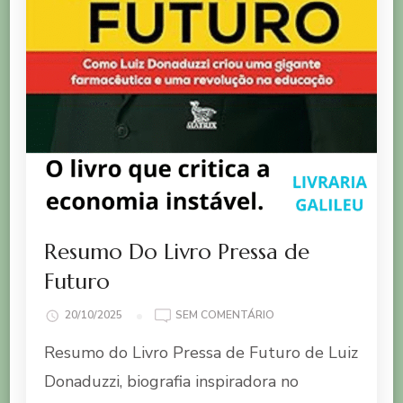
Resumo Do Livro Pressa de
Futuro
EM
20/10/2025
SEM COMENTÁRIO
RESUMO
Resumo do Livro Pressa de Futuro de Luiz
DO
LIVRO
Donaduzzi, biografia inspiradora no
PRESSA