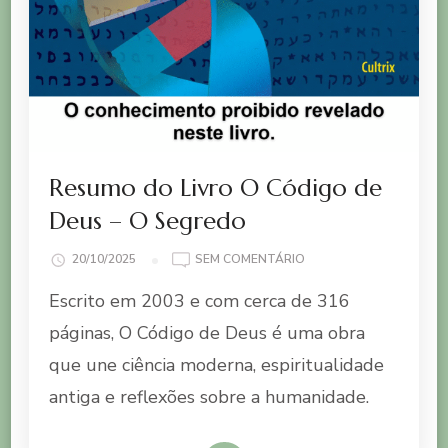
Resumo do Livro O Código de
Deus – O Segredo
EM
20/10/2025
SEM COMENTÁRIO
RESUMO
Escrito em 2003 e com cerca de 316
DO
LIVRO
páginas, O Código de Deus é uma obra
O
que une ciência moderna, espiritualidade
CÓDIGO
DE
antiga e reflexões sobre a humanidade.
DEUS
–
O