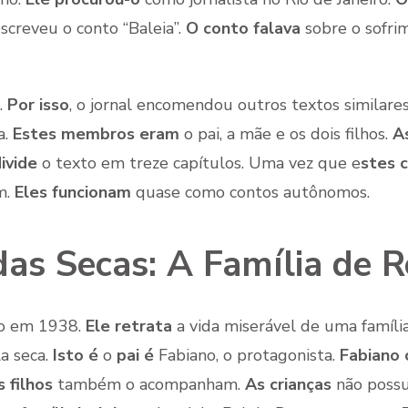
escreveu o conto “Baleia”.
O conto falava
sobre o sofri
.
Por isso
, o jornal encomendou outros textos similare
a.
Estes membros eram
o pai, a mãe e os dois filhos.
A
ivide
o texto em treze capítulos. Uma vez que e
stes 
m.
Eles funcionam
quase como contos autônomos.
as Secas: A Família de R
co em 1938.
Ele retrata
a vida miserável de uma famíli
a seca.
Isto é
o
pai é
Fabiano, o protagonista.
Fabiano 
s filhos
também o acompanham.
As crianças
não poss