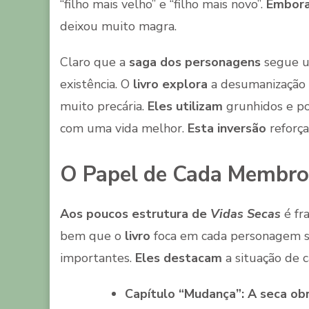
“filho mais velho” e “filho mais novo”.
Embor
deixou muito magra.
Claro que a
saga dos personagens
segue um
existência. O
livro explora
a desumanização 
muito precária.
Eles utilizam
grunhidos e po
com uma vida melhor.
Esta inversão
reforça 
O Papel de Cada Membro 
Aos poucos estrutura de
Vidas Secas
é fr
bem que o
livro
foca em cada personagem 
importantes.
Eles destacam
a situação de 
Capítulo “Mudança”:
A seca ob