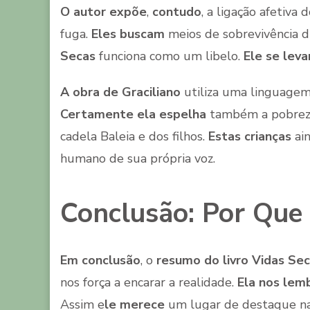
O autor expõe
,
contudo
, a ligação afetiva 
fuga.
Eles buscam
meios de sobrevivência d
Secas
funciona como um libelo.
Ele se leva
A obra de Graciliano
utiliza uma linguage
Certamente ela espelha
também a pobreza
cadela Baleia e dos filhos.
Estas crianças
ain
humano de sua própria voz.
Conclusão: Por Que
Em conclusão
, o
resumo do livro Vidas Se
nos força a encarar a realidade.
Ela nos lem
Assim e
le merece
um lugar de destaque na 