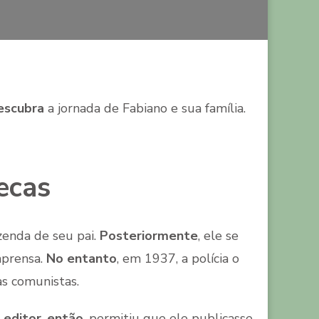
LIVRO
VIDAS
SECAS
escubra
a jornada de Fabiano e sua família.
ecas
zenda de seu pai.
Posteriormente
, ele se
mprensa.
No entanto
, em 1937, a polícia o
as comunistas.
 editor
,
então
, permitiu que ele publicasse