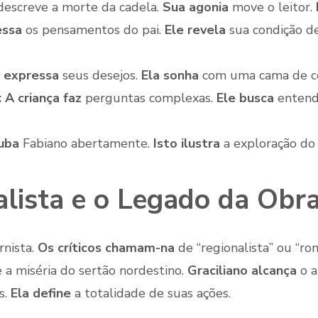
escreve a morte da cadela.
Sua agonia
move o leitor.
essa
os pensamentos do pai.
Ele revela
sua condição d
 expressa
seus desejos.
Ela sonha
com uma cama de c
:
A criança faz
perguntas complexas.
Ele busca
entende
uba
Fabiano abertamente.
Isto ilustra
a exploração do 
alista e o Legado da Obr
nista.
Os críticos chamam-na
de “regionalista” ou “r
 a miséria do sertão nordestino.
Graciliano alcança
o a
s.
Ela define
a totalidade de suas ações.