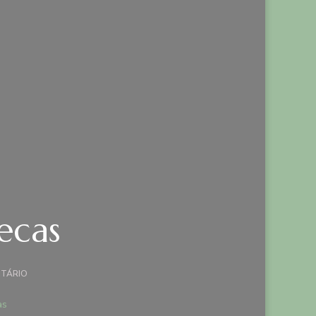
ecas
EM
TÁRIO
RESUMO
DO
as