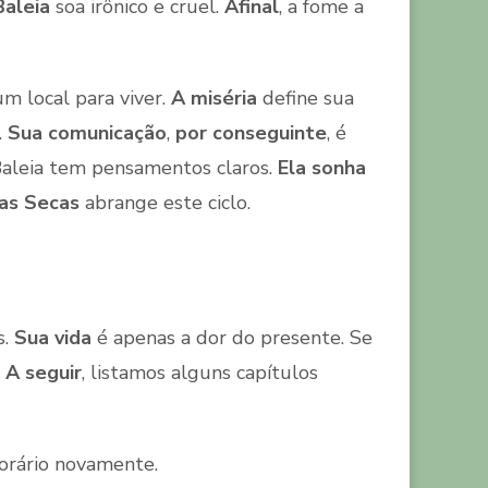
aleia
soa irônico e cruel.
Afinal
, a fome a
m local para viver.
A miséria
define sua
.
Sua comunicação
,
por conseguinte
, é
 Baleia tem pensamentos claros.
Ela sonha
das Secas
abrange este ciclo.
s.
Sua vida
é apenas a dor do presente. Se
.
A seguir
, listamos alguns capítulos
orário novamente.