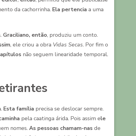
mento da cachorrinha.
Ela pertencia
a uma
s.
Graciliano, então
, produziu um conto.
ssim
, ele criou a obra
Vidas Secas
. Por fim o
capítulos
não seguem linearidade temporal.
etirantes
a.
Esta família
precisa se deslocar sempre.
caminha
pela caatinga árida. Pois assim e
le
uem nomes.
As pessoas chamam-nas
de