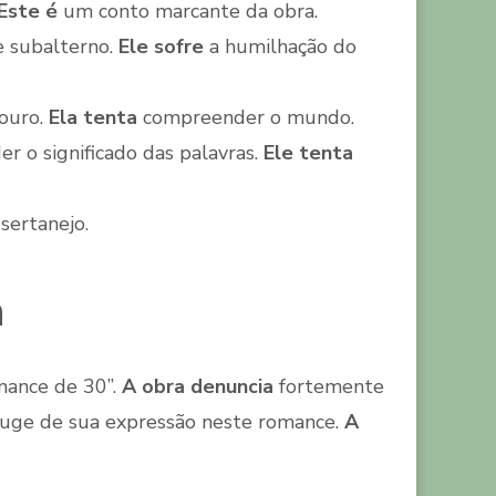
Este é
um conto marcante da obra.
e subalterno.
Ele sofre
a humilhação do
ouro.
Ela tenta
compreender o mundo.
r o significado das palavras.
Ele tenta
sertanejo.
a
omance de 30”.
A obra denuncia
fortemente
uge de sua expressão neste romance.
A