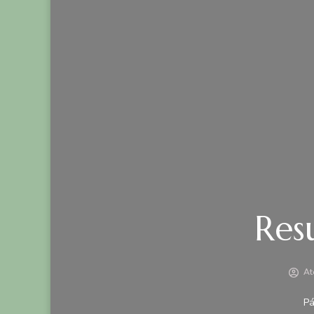
Res
At
Pá