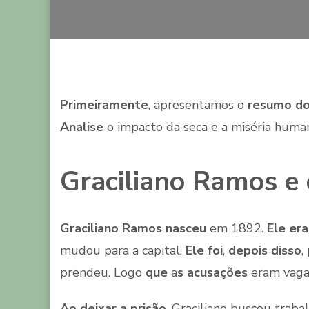
Primeiramente
, apresentamos o
resumo do
Analise
o impacto da seca e a miséria huma
Graciliano Ramos e
Graciliano Ramos nasceu
em 1892.
Ele era
mudou para a capital.
Ele foi
,
depois disso
,
prendeu. Logo
que
a
s acusações
eram vagas
Ao deixar a prisão
, Graciliano buscou traba