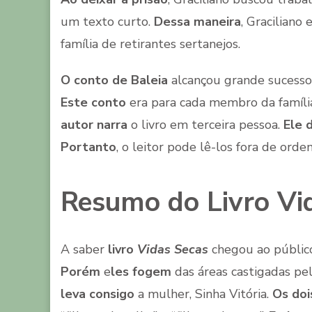
um texto curto.
Dessa maneira
, Graciliano 
família de retirantes sertanejos.
O conto de Baleia
alcançou grande sucesso
Este conto
era para cada membro da famíli
autor narra
o livro em terceira pessoa.
Ele d
Portanto
, o leitor pode lê-los fora de orde
Resumo do Livro Vid
A saber
livro
Vidas Secas
chegou ao públi
Porém
e
les fogem
das áreas castigadas pel
leva consigo
a mulher, Sinha Vitória.
Os doi