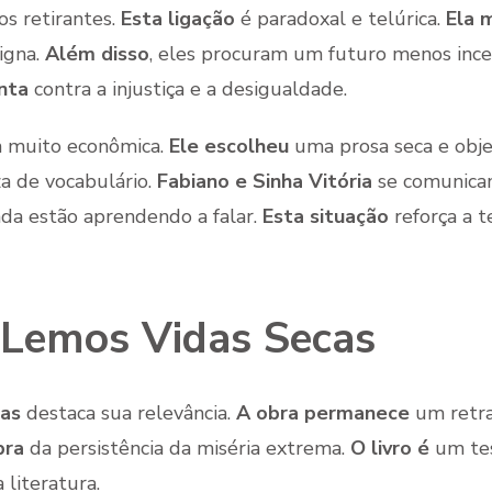
dos retirantes.
Esta ligação
é paradoxal e telúrica.
Ela 
igna.
Além disso
, eles procuram um futuro menos ince
nta
contra a injustiça e a desigualdade.
m muito econômica.
Ele escolheu
uma prosa seca e obje
 de vocabulário.
Fabiano e Sinha Vitória
se comunicam
da estão aprendendo a falar.
Esta situação
reforça a t
 Lemos Vidas Secas
cas
destaca sua relevância.
A obra permanece
um retra
bra
da persistência da miséria extrema.
O livro é
um tes
literatura.