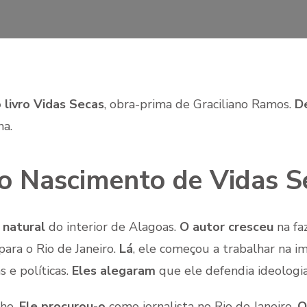
 livro Vidas Secas
, obra-prima de Graciliano Ramos.
D
na.
 o Nascimento de Vidas S
 natural
do interior de Alagoas.
O autor cresceu
na fa
 para o Rio de Janeiro.
Lá
, ele começou a trabalhar na i
 e políticas.
Eles alegaram
que ele defendia ideologi
lho.
Ele procurou-o
como jornalista no Rio de Janeiro.
O