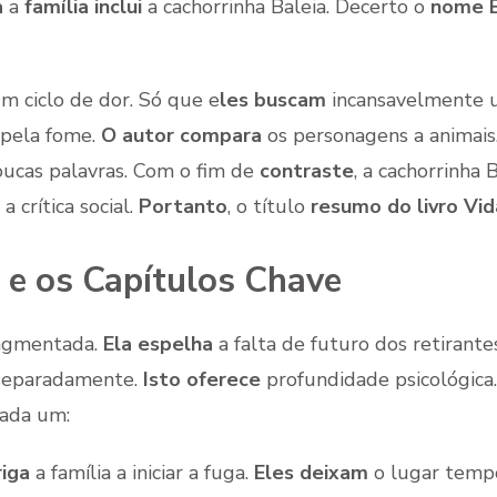
a
a
família inclui
a cachorrinha Baleia. Decerto o
nome B
 ciclo de dor. Só que e
les buscam
incansavelmente u
pela fome.
O autor compara
os personagens a animais
ucas palavras. Com o fim de
contraste
, a cachorrinha
a crítica social.
Portanto
, o título
resumo do livro Vi
e os Capítulos Chave
agmentada.
Ela espelha
a falta de futuro dos retirante
separadamente.
Isto oferece
profundidade psicológica
cada um:
riga
a família a iniciar a fuga.
Eles deixam
o lugar temp